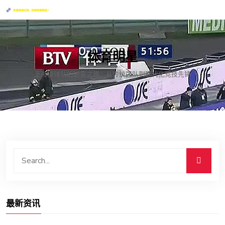
体育明星
上海排球队的蜕变之旅：从传统强队到现代化竞技先锋
最新资讯