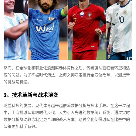
然而，在全球化和职业化浪潮席卷体育界之后，传统强队面临着转型和适
应的问题。为了不被时代淘汰，上海女排决定进行全方位改革，以迎接新
的挑战与机遇。
2、技术革新与战术演变
随着科技的发展，现代体育越来越依赖数据分析与技术手段。在这一过程
中，上海排球队紧跟时代步伐，大力引入先进的数据统计系统，通过实时
数据分析帮助教练制定更合理的战术方案。这种变化使得球队在比赛中的
决策更加科学有效。